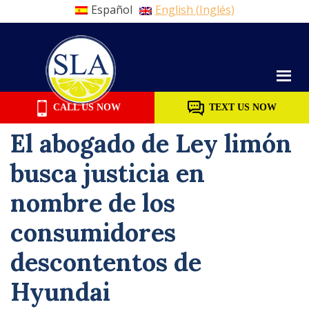
Español
English
(
Inglés
)
Skip
to
content
CALL US NOW
TEXT US NOW
El abogado de Ley limón
busca justicia en
nombre de los
consumidores
descontentos de
Hyundai